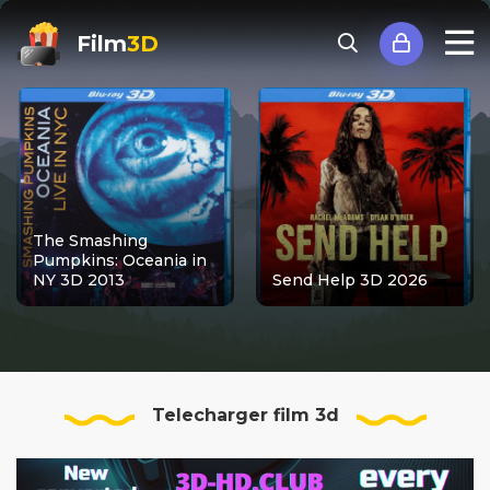
Film
3D
The Smashing
Pumpkins: Oceania in
NY 3D 2013
Send Help 3D 2026
Telecharger film 3d