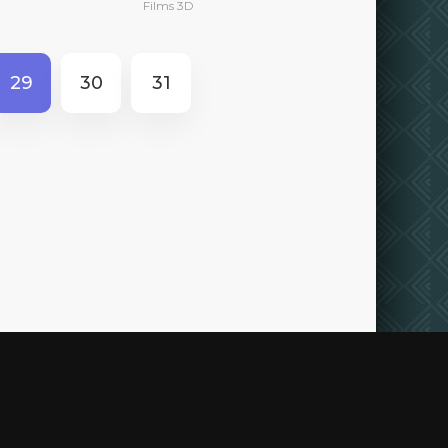
Films 3D
29
30
31