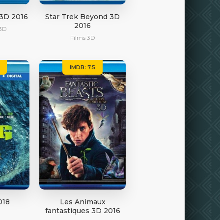
 3D 2016
Star Trek Beyond 3D
2016
3D
Films 3D
IMDB: 7.5
018
Les Animaux
fantastiques 3D 2016