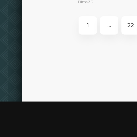
Films 3D
1
...
22