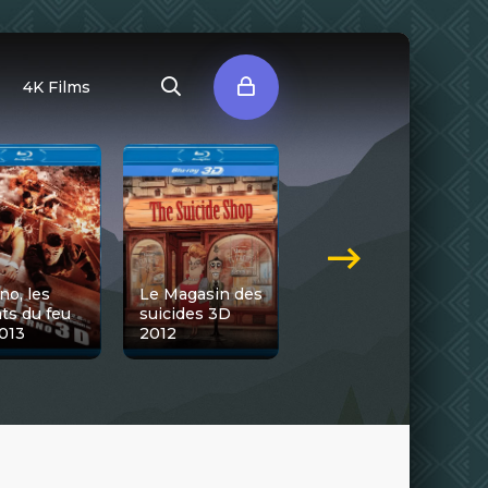
4K Films
no, les
Le Magasin des
ats du feu
suicides 3D
Titeuf, le film
013
2012
3D 2011