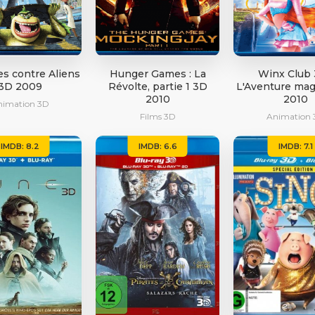
s contre Aliens
Hunger Games : La
Winx Club 
3D 2009
Révolte, partie 1 3D
L'Aventure ma
2010
2010
nimation 3D
Films 3D
Animation 
IMDB: 8.2
IMDB: 6.6
IMDB: 7.1