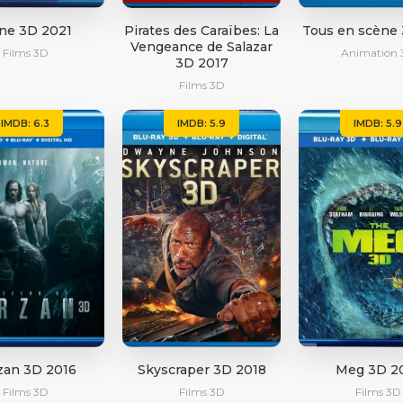
ne 3D 2021
Pirates des Caraïbes: La
Tous en scène
Vengeance de Salazar
Films 3D
Animation 
3D 2017
Films 3D
IMDB: 6.3
IMDB: 5.9
IMDB: 5.9
zan 3D 2016
Skyscraper 3D 2018
Meg 3D 2
Films 3D
Films 3D
Films 3D