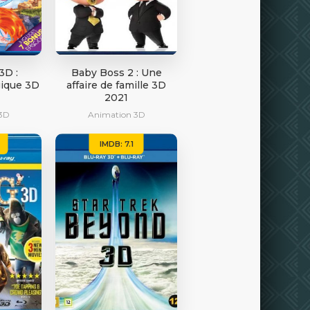
3D :
Baby Boss 2 : Une
gique 3D
affaire de famille 3D
2021
3D
Animation 3D
IMDB: 7.1