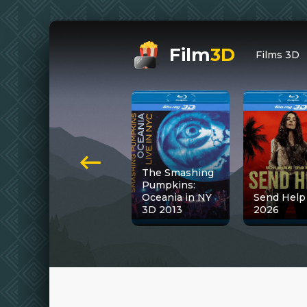
Film
3D
Films 3D
The Smashing
Pumpkins:
Oceania in NY
Send Help
3D 2013
2026