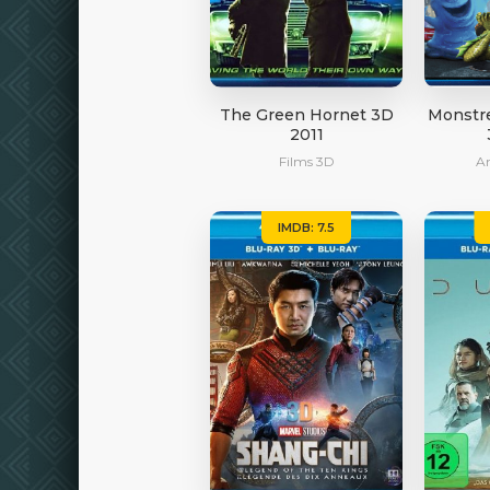
The Green Hornet 3D
Monstre
2011
Films 3D
A
IMDB: 7.5