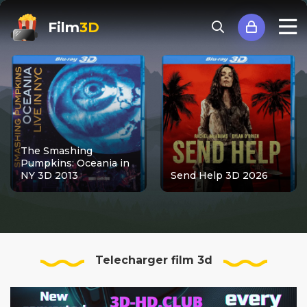
Film
3D
The Smashing
Pumpkins: Oceania in
NY 3D 2013
Send Help 3D 2026
Telecharger film 3d