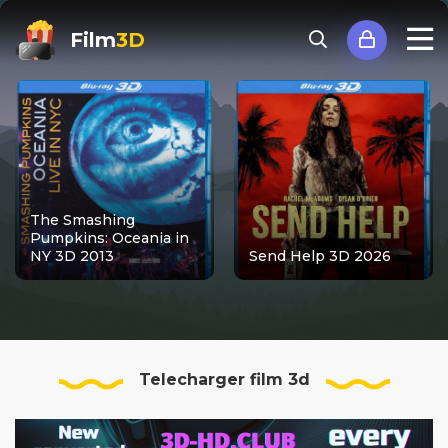
Film
3D
The Smashing
Pumpkins: Oceania in
NY 3D 2013
Send Help 3D 2026
Telecharger film 3d