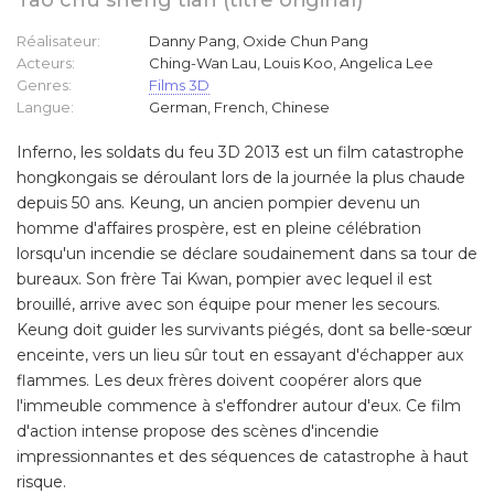
Tao chu sheng tian (titre original)
Réalisateur:
Danny Pang, Oxide Chun Pang
Acteurs:
Ching-Wan Lau, Louis Koo, Angelica Lee
Genres:
Films 3D
Langue:
German, French, Chinese
Inferno, les soldats du feu 3D 2013 est un film catastrophe
hongkongais se déroulant lors de la journée la plus chaude
depuis 50 ans. Keung, un ancien pompier devenu un
homme d'affaires prospère, est en pleine célébration
lorsqu'un incendie se déclare soudainement dans sa tour de
bureaux. Son frère Tai Kwan, pompier avec lequel il est
brouillé, arrive avec son équipe pour mener les secours.
Keung doit guider les survivants piégés, dont sa belle-sœur
enceinte, vers un lieu sûr tout en essayant d'échapper aux
flammes. Les deux frères doivent coopérer alors que
l'immeuble commence à s'effondrer autour d'eux. Ce film
d'action intense propose des scènes d'incendie
impressionnantes et des séquences de catastrophe à haut
risque.