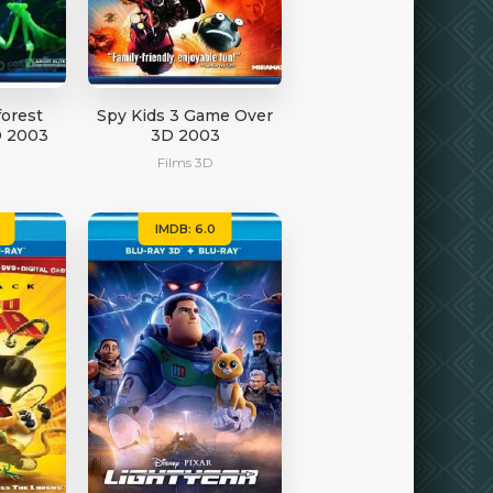
forest
Spy Kids 3 Game Over
D 2003
3D 2003
Films 3D
IMDB: 6.0