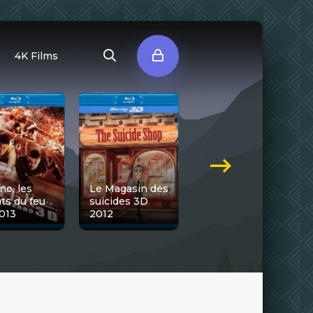
4K Films
no, les
Le Magasin des
ats du feu
suicides 3D
Titeuf, le film
013
2012
3D 2011