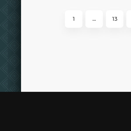
1
...
13