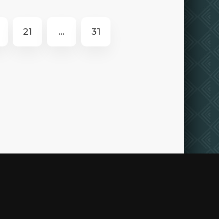
21
...
31