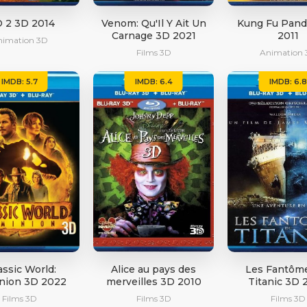
 2 3D 2014
Venom: Qu'Il Y Ait Un
Kung Fu Pand
Carnage 3D 2021
2011
nimation 3D
Films 3D
Animation 
IMDB: 5.7
IMDB: 6.4
IMDB: 6.8
assic World:
Alice au pays des
Les Fantôm
nion 3D 2022
merveilles 3D 2010
Titanic 3D 
Films 3D
Films 3D
Films 3D