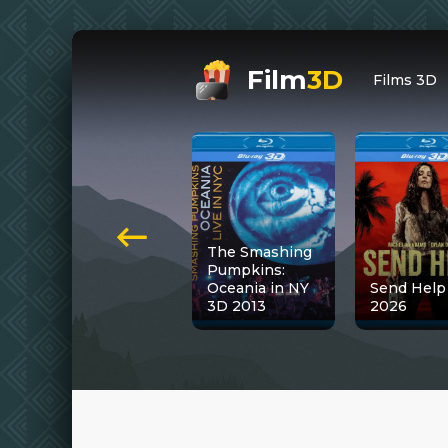
Film
3D
Films 3D
The Smashing
Pumpkins:
Oceania in NY
Send Help
3D 2013
2026