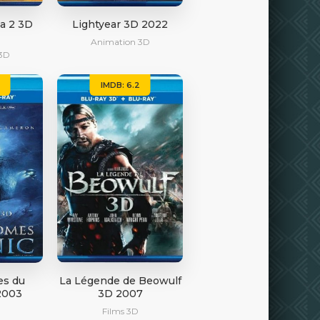
a 2 3D
Lightyear 3D 2022
Animation 3D
3D
IMDB: 6.2
es du
La Légende de Beowulf
2003
3D 2007
Films 3D