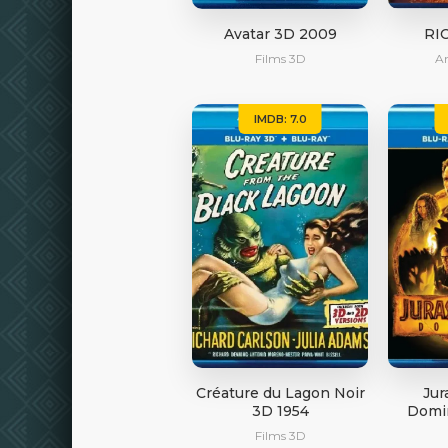
Avatar 3D 2009
RIO
Films 3D
A
IMDB: 7.0
Créature du Lagon Noir
Jur
3D 1954
Domi
Films 3D