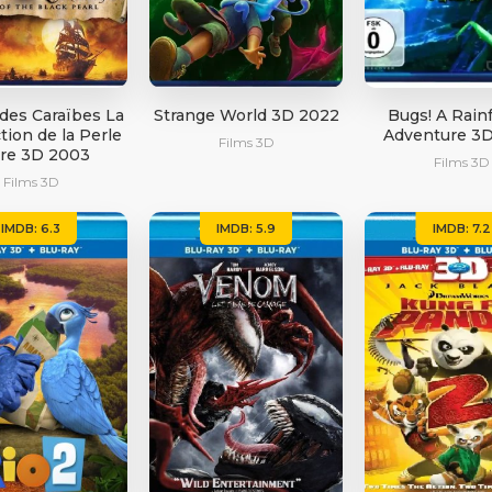
 des Caraïbes La
Strange World 3D 2022
Bugs! A Rain
tion de la Perle
Adventure 3
Films 3D
re 3D 2003
Films 3D
Films 3D
IMDB: 6.3
IMDB: 5.9
IMDB: 7.2