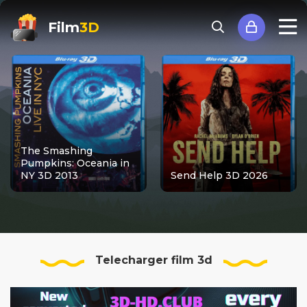
Film
3D
The Smashing
Pumpkins: Oceania in
NY 3D 2013
Send Help 3D 2026
Telecharger film 3d