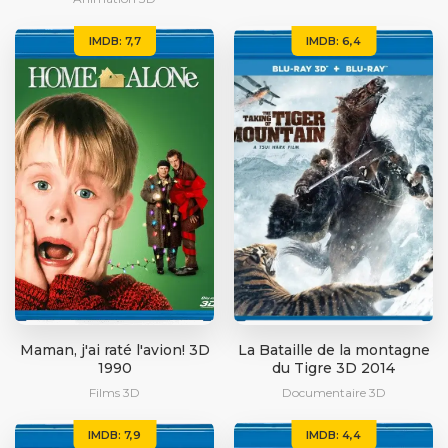
IMDB: 7,7
IMDB: 6,4
Maman, j'ai raté l'avion! 3D
La Bataille de la montagne
1990
du Tigre 3D 2014
Films 3D
Documentaire 3D
IMDB: 7,9
IMDB: 4,4