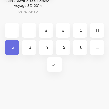
Gus - Petit oiseau, grand
voyage 3D 2014
Animation 3D
1
...
8
9
10
11
12
13
14
15
16
...
31