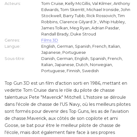
Acteurs:
Tom Cruise, Kelly McGillis, Val Kilmer, Anthony
Edwards, Tom Skerritt, Michael Ironside, John
Stockwell, Barry Tubb, Rick Rossovich, Tim
Robbins, Clarence Gilyard Jr., Whip Hubley,
James Tolkan, Meg Ryan, Adrian Pasdar,
Randall Brady, Duke Stroud
Genres:
Films 3D
Langue:
English, German, Spanish, French, Italian,
Japanese, Portuguese
Sous-titre:
Danish, German, English, Spanish, French,
Italian, Japanese, Dutch, Norwegian,
Portuguese, Finnish, Swedish
Top Gun 3D est un film d'action sorti en 1986, mettant en
vedette Tom Cruise dans le rôle du pilote de chasse
talentueux Pete "Maverick" Mitchell. L'histoire se déroule
dans l'école de chasse de l'US Navy, où les meilleurs pilotes
sont formés pour devenir des Top Guns, les as de l'aviation
de chasse.Maverick, aux côtés de son copilote et ami
Goose, se bat pour être le meilleur pilote de chasse de
l'école, mais doit également faire face à ses propres