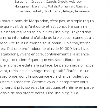
Bulgarian, Croatian, Czech, Greek, Hebrew,
Hungarian, Icelandic, Polish, Romanian, Russian,
Slovenian, Turkish, Hindi, Tamil, Telugu, Japanese
 sous le nom de Megalodon, n'est pas un simple requin,
e qui vivait dans l'antiquité et est considéré comme
les dinosaures. Mais selon le film (The Meg), l'expédition
ramme international d'étude de la vie sous-marine et à la
 découvre tout un monde sous-marin - un écosystème
 est là, à une profondeur de plus de 10 000 km., Live,
mégalodons, vivent encore, contrairement à la science.
e logique «scientifique», que nos scientifiques ont
le monstre éclate à la surface. Le personnage principal
vant, terrible sur le visage, mais gentil à l'intérieur - un
 profonde, dont l'insouciance et la chance roulent sur
ésistera au monstre. Comme vous le comprenez vous-
i seront prévisibles et fantastiques et même en partie
a besoin de son propre héros. Film The Meg 3D à