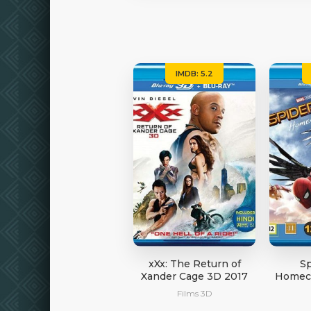
IMDB: 5.2
xXx: The Return of
Sp
Xander Cage 3D 2017
Homec
Films 3D