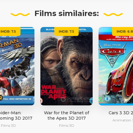
Films
similaires:
IMDB: 7.5
IMDB: 7.5
IMDB: 6.8
ider-Man:
War for the Planet of
Cars 3 3D 
oming 3D 2017
the Apes 3D 2017
Animation 
Films 3D
Films 3D