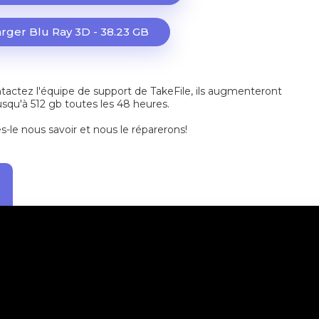
rger Blu Ray 3D - 38.23 GB
actez l'équipe de support de TakeFile, ils augmenteront
jusqu'à 512 gb toutes les 48 heures.
es-le nous savoir et nous le réparerons!