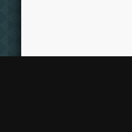
FAQ
DM
Film
3D
©2025 film3