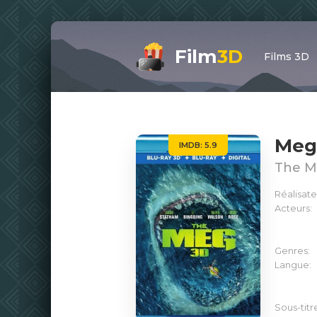
Film
3D
Films 3D
Meg
IMDB: 5.9
The Me
Réalisate
Acteurs:
Genres:
Langue:
Sous-titr