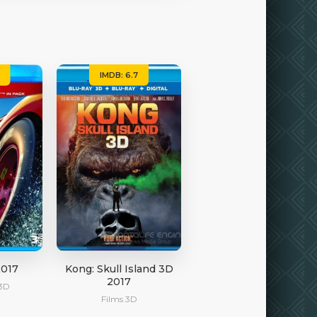
IMDB: 6.7
2017
Kong: Skull Island 3D
2017
3D
Films 3D