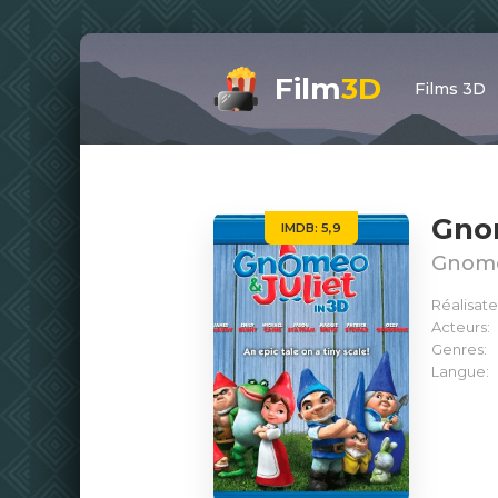
Film
3D
Films 3D
Gnom
IMDB: 5,9
Gnomeo
Réalisate
Acteurs:
Genres:
Langue: