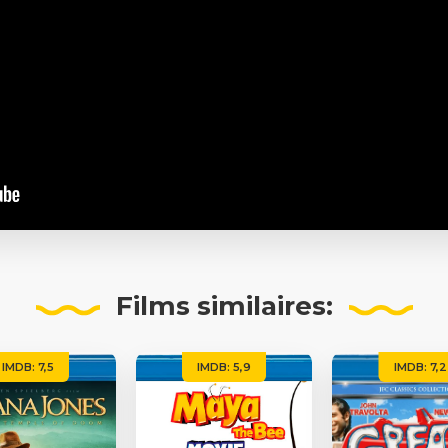
Films
similaires:
IMDB: 7,5
IMDB: 5,9
IMDB: 7,2