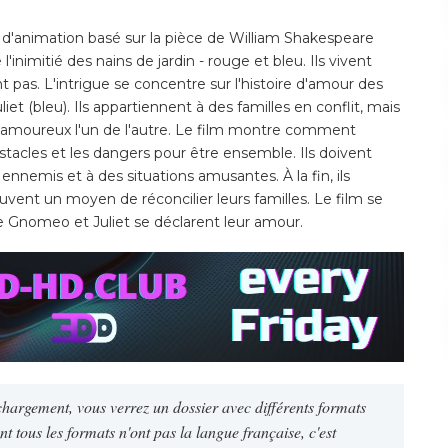
 d'animation basé sur la pièce de William Shakespeare
'inimitié des nains de jardin - rouge et bleu. Ils vivent
t pas. L'intrigue se concentre sur l'histoire d'amour des
et (bleu). Ils appartiennent à des familles en conflit, mais
amoureux l'un de l'autre. Le film montre comment
tacles et les dangers pour être ensemble. Ils doivent
s ennemis et à des situations amusantes. À la fin, ils
uvent un moyen de réconcilier leurs familles. Le film se
e Gnomeo et Juliet se déclarent leur amour.
échargement, vous verrez un dossier avec différents formats
 tous les formats n'ont pas la langue française, c'est